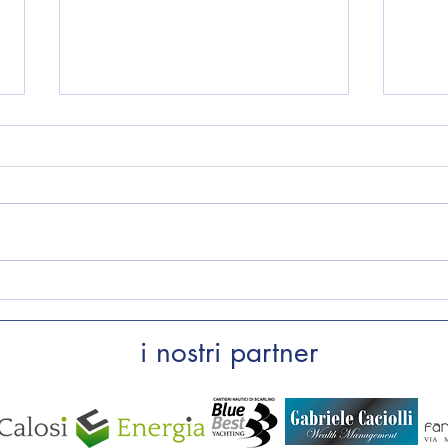
Convocazione Assemblea dei
Comu
soci
Esta
i nostri partner