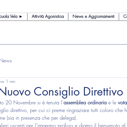
cuola Vela ►
Attività Agonistica
News e Aggiornamenti
C
News
ura: 1 min
Nuovo Consiglio Direttivo
to 20 Novembre si è tenuta l’
assemblea ordinaria
 e le 
vota
iglio direttivo, per cui ci preme ringraziare tutti coloro che
one (sia in presenza che per delega).
glieri uscenti per l’impegno profuso e diamo il benvenuto al