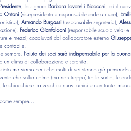
Presidente
, la signora 
Barbara Lovatelli Bicocchi
, ed il nuov
o Ontani
 (vicepresidente e responsabile sede a mare), 
Emil
nistico), 
Armando Burgassi
 (responsabile segreteria), 
Aless
azione), 
Federico Gianfaldoni
 (responsabile scuola vela) e 
ture e mezzi) coadiuvati dal collaboratore esterno 
Giuseppe
 e contabile.
me sempre, 
l’aiuto dei soci sarà indispensabile per la buona 
ire un clima di collaborazione e serenità.
iziato ma siamo certi che molti di voi stanno già pensando 
 vento che soffia calmo (ma non troppo) tra le sartie, le ond
e, le chiacchiere tra vecchi e nuovi amici e con tante imbar
, come sempre…