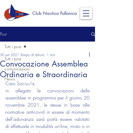
Club Nautico Follonica
Post
Tutti i post
30 set 2021
Tempo di lettura: 1 min
Tutti i post
Convocazione Assemblea
comunicazioni
Ordinaria e Straordinaria
News
Caro Socio/a,
in allegato le convocazioni delle 
assemblee in programma per il giorno 20 
novembre 2021, le stesse in base alle 
normative anticovid in essere al momento 
dell'adunanza sarà potrà essere valutato 
di effettuarle in modalità on-line, misto o in 