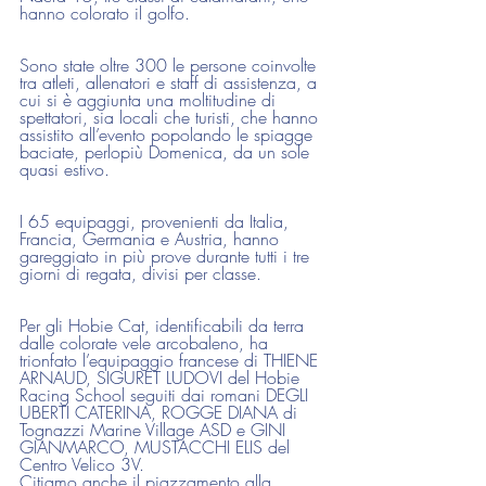
hanno colorato il golfo.
Sono state oltre 300 le persone coinvolte 
tra atleti, allenatori e staff di assistenza, a 
cui si è aggiunta una moltitudine di 
spettatori, sia locali che turisti, che hanno 
assistito all’evento popolando le spiagge 
baciate, perlopiù Domenica, da un sole 
quasi estivo.
I 65 equipaggi, provenienti da Italia, 
Francia, Germania e Austria, hanno 
gareggiato in più prove durante tutti i tre 
giorni di regata, divisi per classe.
Per gli Hobie Cat, identificabili da terra 
dalle colorate vele arcobaleno, ha 
trionfato l’equipaggio francese di THIENE 
ARNAUD, SIGURET LUDOVI del Hobie 
Racing School seguiti dai romani DEGLI 
UBERTI CATERINA, ROGGE DIANA di 
Tognazzi Marine Village ASD e GINI 
GIANMARCO, MUSTACCHI ELIS del 
Centro Velico 3V.
Citiamo anche il piazzamento alla 