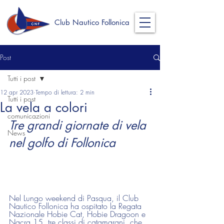
Club Nautico Follonica
Post
Tutti i post
12 apr 2023
Tempo di lettura: 2 min
Tutti i post
La vela a colori
comunicazioni
Tre grandi giornate di vela 
News
nel golfo di Follonica
Nel Lungo weekend di Pasqua, il Club 
Nautico Follonica ha ospitato la Regata 
Nazionale Hobie Cat, Hobie Dragoon e 
Nacra 15, tre classi di catamarani, che 