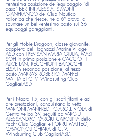
trentesima posizione dell’equipaggio “di 
casa” BERTINI ALESSIA, SIMONI 
GIANFRANCO del Club Nautico 
Follonica che riesce, nella 6° prova, a 
spuntare un bel ventesimo posto sui 36 
equipaggi gareggianti.
Per gli Hobie Dragoon, classe giovanile, 
doppietta del  Tognazzi Marine Village 
ASD con TREVISAN MARIA GIULIA, MASI 
SOFI in prima posizione e CACCIOTTI 
ALICE LAN, RECCHIONI BAIOCCHI 
ELSA in seconda posizione, al terzo 
posto MARRAS ROBERTO, MAFFEI 
MATTIA di C. V. Windsurfing Club 
CagliariASD.
Per i Nacra 15, con gli scafi filanti e ad 
alte prestazioni, conquistano la vetta 
MARIONI MANFREDI, GIAROLLI VIOLA di 
Centro Velico 3V, seguiti da VARGIU 
ALESSANDRO, VARGIU CAROLINA dello 
Yacht Club Cagliari e PORRU MATTEO, 
CAVAGNOLI CHIARA di C. V. 
Windsurfing Club CagliariASD.